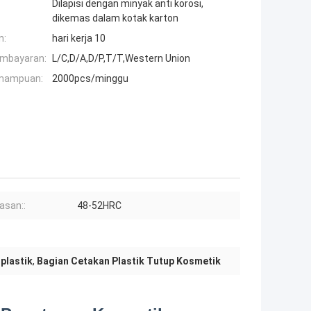
Dilapisi dengan minyak anti korosi,
dikemas dalam kotak karton
n:
hari kerja 10
embayaran:
L/C,D/A,D/P,T/T,Western Union
mampuan:
2000pcs/minggu
asan::
48-52HRC
plastik
,
Bagian Cetakan Plastik Tutup Kosmetik