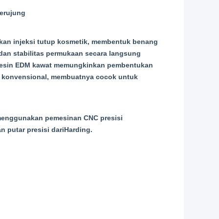
berujung
akan injeksi tutup kosmetik, membentuk benang
dan stabilitas permukaan secara langsung
nMesin EDM kawat memungkinkan pembentukan
n konvensional, membuatnya cocok untuk
 menggunakan pemesinan CNC presisi
n putar presisi dari
Harding
.