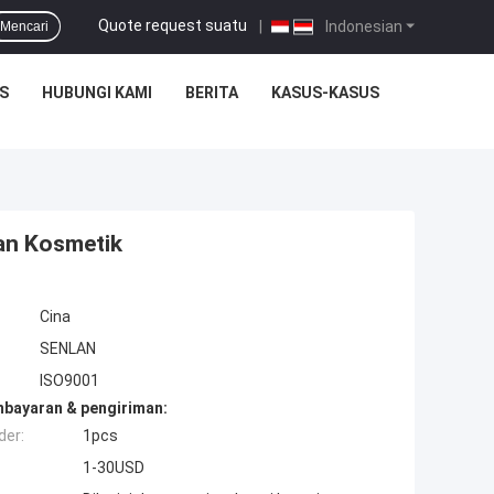
Quote request suatu
|
Indonesian
Mencari
S
HUBUNGI KAMI
BERITA
KASUS-KASUS
an Kosmetik
Cina
SENLAN
ISO9001
mbayaran & pengiriman:
der:
1pcs
1-30USD