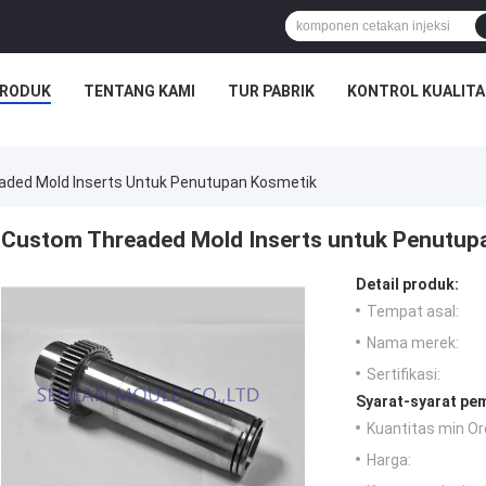
RODUK
TENTANG KAMI
TUR PABRIK
KONTROL KUALITA
ded Mold Inserts Untuk Penutupan Kosmetik
Custom Threaded Mold Inserts untuk Penutup
Detail produk:
Tempat asal:
Nama merek:
Sertifikasi:
Syarat-syarat pe
Kuantitas min Or
Harga: