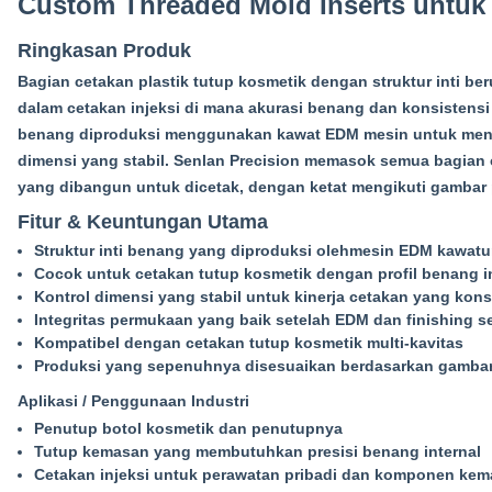
Custom Threaded Mold Inserts untuk
Ringkasan Produk
Bagian cetakan plastik tutup kosmetik dengan struktur inti b
dalam cetakan injeksi di mana akurasi benang dan konsistensi 
benang diproduksi menggunakan kawat EDM mesin untuk menc
dimensi yang stabil. Senlan Precision memasok semua bagian
yang dibangun untuk dicetak, dengan ketat mengikuti gambar p
Fitur & Keuntungan Utama
Struktur inti benang yang diproduksi oleh
mesin EDM kawat
u
Cocok untuk cetakan tutup kosmetik dengan profil benang i
Kontrol dimensi yang stabil untuk kinerja cetakan yang kons
Integritas permukaan yang baik setelah EDM dan finishing 
Kompatibel dengan cetakan tutup kosmetik multi-kavitas
Produksi yang sepenuhnya disesuaikan berdasarkan gambar p
Aplikasi / Penggunaan Industri
Penutup botol kosmetik dan penutupnya
Tutup kemasan yang membutuhkan presisi benang internal
Cetakan injeksi untuk perawatan pribadi dan komponen ke