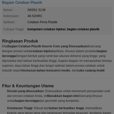
Bagian Cetakan Plastik
Bahan ::
SKD61 S136
Kekerasan::
48-52HRC
Aplikasi::
Cetakan Pena Plastik
komponen cetakan injeksi
bagian cetakan plastik
Cahaya Tinggi:
,
Ringkasan Produk
Kita
Bagian Cetakan Plastik Inserte Core yang Disesuaikan
dirancang
dengan presisi untuk
cetakan injeksi
aplikasi, khusus dalam produksi
bagian
berongga
Dengan bentuk yang rumit dan akurasi dimensi yang tinggi. yang
diproduksi dari bahan berkualitas tinggi, bagian-bagian ini menawarkan kinerja
superior, daya tahan tinggi,dan fungsi optimal dalam proses cetakan untuk
industri seperti
kemasan
,
bahan konsumsi medis
, dan
suku cadang mobil
.
Fitur & Keuntungan Utama
Desain yang disesuaikan
: Disesuaikan untuk memenuhi persyaratan unik
dari proses cetakan Anda, ini
Masukkan bagian inti
dirancang khusus
untuk
bagian berongga
dan geometri yang kompleks.
Ketahanan Tinggi
: Dibuat dari
bahan berkualitas tinggi
, memastikan
kinerja yang tahan lama dan ketahanan terhadap keausan, terutama dalam