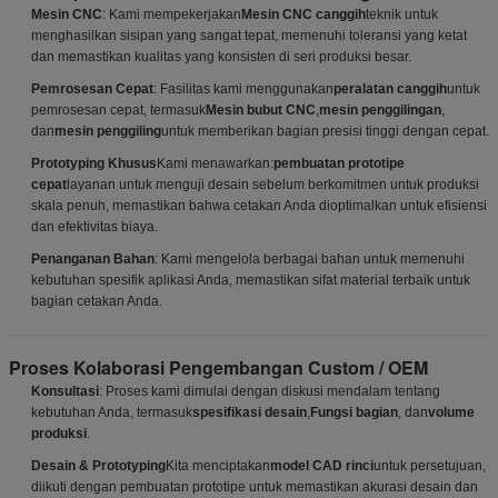
Mesin CNC
: Kami mempekerjakan
Mesin CNC canggih
teknik untuk
menghasilkan sisipan yang sangat tepat, memenuhi toleransi yang ketat
dan memastikan kualitas yang konsisten di seri produksi besar.
Pemrosesan Cepat
: Fasilitas kami menggunakan
peralatan canggih
untuk
pemrosesan cepat, termasuk
Mesin bubut CNC
,
mesin penggilingan
,
dan
mesin penggiling
untuk memberikan bagian presisi tinggi dengan cepat.
Prototyping Khusus
Kami menawarkan:
pembuatan prototipe
cepat
layanan untuk menguji desain sebelum berkomitmen untuk produksi
skala penuh, memastikan bahwa cetakan Anda dioptimalkan untuk efisiensi
dan efektivitas biaya.
Penanganan Bahan
: Kami mengelola berbagai bahan untuk memenuhi
kebutuhan spesifik aplikasi Anda, memastikan sifat material terbaik untuk
bagian cetakan Anda.
Proses Kolaborasi Pengembangan Custom / OEM
Konsultasi
: Proses kami dimulai dengan diskusi mendalam tentang
kebutuhan Anda, termasuk
spesifikasi desain
,
Fungsi bagian
, dan
volume
produksi
.
Desain & Prototyping
Kita menciptakan
model CAD rinci
untuk persetujuan,
diikuti dengan pembuatan prototipe untuk memastikan akurasi desain dan