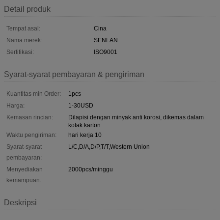
Detail produk
Tempat asal:
Cina
Nama merek:
SENLAN
Sertifikasi:
ISO9001
Syarat-syarat pembayaran & pengiriman
Kuantitas min Order:
1pcs
Harga:
1-30USD
Kemasan rincian:
Dilapisi dengan minyak anti korosi, dikemas dalam
kotak karton
Waktu pengiriman:
hari kerja 10
Syarat-syarat
L/C,D/A,D/P,T/T,Western Union
pembayaran:
Menyediakan
2000pcs/minggu
kemampuan:
Deskripsi