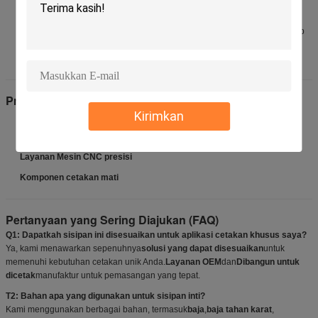
dunia.
Kepuasan Pelanggan
: Komitmen kualitas kami memastikan bahwa setiap
bagian memenuhi harapan Anda, didukung oleh tim layanan pelanggan
yang responsif.
Produk terkait (Tautan internal)
Kirimkan
Injection Molding Core Inserts
Bagian cetakan khusus
Layanan Mesin CNC presisi
Komponen cetakan mati
Pertanyaan yang Sering Diajukan (FAQ)
Q1: Dapatkah sisipan ini disesuaikan untuk aplikasi cetakan khusus saya?
Ya, kami menawarkan sepenuhnya
solusi yang dapat disesuaikan
untuk
memenuhi kebutuhan cetakan unik Anda.
Layanan OEM
dan
Dibangun untuk
dicetak
manufaktur untuk pemasangan yang tepat.
T2: Bahan apa yang digunakan untuk sisipan inti?
Kami menggunakan berbagai bahan, termasuk
baja
,
baja tahan karat
,