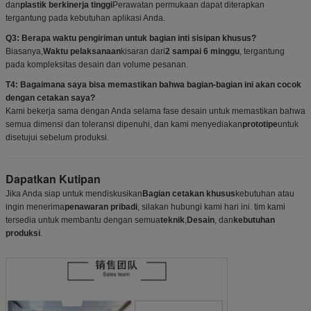
dan
plastik berkinerja tinggi
Perawatan permukaan dapat diterapkan
tergantung pada kebutuhan aplikasi Anda.
Q3: Berapa waktu pengiriman untuk bagian inti sisipan khusus?
Biasanya,
Waktu pelaksanaan
kisaran dari
2 sampai 6 minggu
, tergantung
pada kompleksitas desain dan volume pesanan.
T4: Bagaimana saya bisa memastikan bahwa bagian-bagian ini akan cocok
dengan cetakan saya?
Kami bekerja sama dengan Anda selama fase desain untuk memastikan bahwa
semua dimensi dan toleransi dipenuhi, dan kami menyediakan
prototipe
untuk
disetujui sebelum produksi.
Dapatkan Kutipan
Jika Anda siap untuk mendiskusikan
Bagian cetakan khusus
kebutuhan atau
ingin menerima
penawaran pribadi
, silakan hubungi kami hari ini. tim kami
tersedia untuk membantu dengan semua
teknik
,
Desain
, dan
kebutuhan
produksi
.