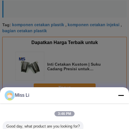
komponen cetakan plastik
komponen cetakan injeksi
Tag:
,
,
bagian cetakan plastik
Dapatkan Harga Terbaik untuk
Inti Cetakan Kustom | Suku
Cadang Presisi untuk
Pencetakan Injeksi Berongga
Terus
Miss Li
Bagian Cetakan Plastik
Lebih
3:46 PM
Good day, what product are you looking for?