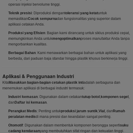
operasi injeksi bervolume tinggi.
Teknik presisi
: Diproduksi dengan
toleransi yang ketat
untuk
memastikan
Cocok sempurna
dan fungsionalitas yang superior dalam
aplikasi cetakan Anda.
Produksi yang Efisien
: Bagian kami dirancang untuk siklus produksi cepat,
memungkinkan Anda untuk
mengoptimalkan
proses manufaktur Anda tanpa
mengorbankan kualitas.
Berbagai Bahan
: Kami menawarkan berbagai bahan untuk aplikasi yang
berbeda, dari paduan baja standar hingga plastik khusus berkinerja tinggi.
Aplikasi & Penggunaan Industri
Kita
Masukkan bagian-bagian cetakan plastik inti
adalah serbaguna dan
menemukan aplikasi di berbagai industri termasuk:
Industri kemasan
: Digunakan dalam cetakan
tutup botol
,
komponen segel
,
dan
Daftar isi kemasan
.
Perangkat Medis
: Penting untuk
produksi jarum suntik
,
Vial
, dan
Rumah
peralatan medis
di mana presisi dan keandalan sangat penting.
Otomotif
: Digunakan dalam membentuk komponen berongga seperti
suku
cadang kendaraan
yang membutuhkan sifat ringan dan kekuatan tinggi.