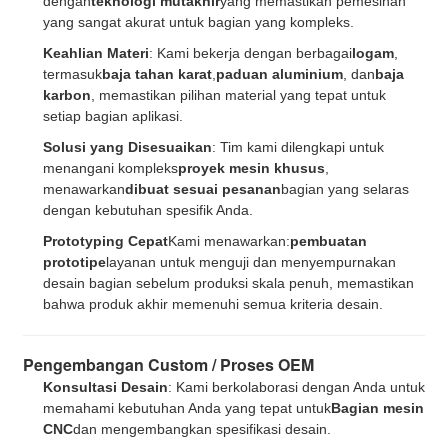
dengan
teknologi mutakhir
yang memastikan pemesinan
yang sangat akurat untuk bagian yang kompleks.
Anda kembali!
Keahlian Materi
: Kami bekerja dengan berbagai
logam
,
termasuk
baja tahan karat
,
paduan aluminium
, dan
baja
karbon
, memastikan pilihan material yang tepat untuk
setiap bagian aplikasi.
Solusi yang Disesuaikan
: Tim kami dilengkapi untuk
menangani kompleks
proyek mesin khusus
,
menawarkan
dibuat sesuai pesanan
bagian yang selaras
dengan kebutuhan spesifik Anda.
Prototyping Cepat
Kami menawarkan:
pembuatan
prototipe
layanan untuk menguji dan menyempurnakan
desain bagian sebelum produksi skala penuh, memastikan
bahwa produk akhir memenuhi semua kriteria desain.
Pengembangan Custom / Proses OEM
Kirimkan
Konsultasi Desain
: Kami berkolaborasi dengan Anda untuk
memahami kebutuhan Anda yang tepat untuk
Bagian mesin
CNC
dan mengembangkan spesifikasi desain.