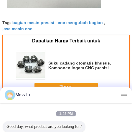
bagian mesin presisi
cnc mengubah bagian
Tag:
,
,
jasa mesin cnc
Dapatkan Harga Terbaik untuk
Suku cadang otomatis khusus.
Komponen logam CNC presisi
yang diolah.
Terus
Miss Li
Komponen Cetakan Presisi
Lebih
1:45 PM
Good day, what product are you looking for?