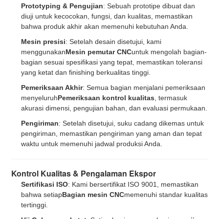
Prototyping & Pengujian
: Sebuah prototipe dibuat dan
diuji untuk kecocokan, fungsi, dan kualitas, memastikan
bahwa produk akhir akan memenuhi kebutuhan Anda.
Mesin presisi
: Setelah desain disetujui, kami
menggunakan
Mesin pemutar CNC
untuk mengolah bagian-
bagian sesuai spesifikasi yang tepat, memastikan toleransi
yang ketat dan finishing berkualitas tinggi.
Pemeriksaan Akhir
: Semua bagian menjalani pemeriksaan
menyeluruh
Pemeriksaan kontrol kualitas
, termasuk
akurasi dimensi, pengujian bahan, dan evaluasi permukaan.
Pengiriman
: Setelah disetujui, suku cadang dikemas untuk
pengiriman, memastikan pengiriman yang aman dan tepat
waktu untuk memenuhi jadwal produksi Anda.
Kontrol Kualitas & Pengalaman Ekspor
Sertifikasi ISO
: Kami bersertifikat ISO 9001, memastikan
bahwa setiap
Bagian mesin CNC
memenuhi standar kualitas
tertinggi.