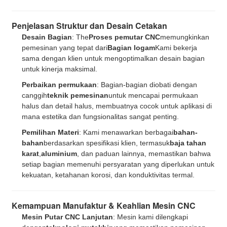
Penjelasan Struktur dan Desain Cetakan
Desain Bagian
: The
Proses pemutar CNC
memungkinkan
pemesinan yang tepat dari
Bagian logam
Kami bekerja
sama dengan klien untuk mengoptimalkan desain bagian
untuk kinerja maksimal.
Perbaikan permukaan
: Bagian-bagian diobati dengan
canggih
teknik pemesinan
untuk mencapai permukaan
halus dan detail halus, membuatnya cocok untuk aplikasi di
mana estetika dan fungsionalitas sangat penting.
Pemilihan Materi
: Kami menawarkan berbagai
bahan-
bahan
berdasarkan spesifikasi klien, termasuk
baja tahan
karat
,
aluminium
, dan paduan lainnya, memastikan bahwa
setiap bagian memenuhi persyaratan yang diperlukan untuk
kekuatan, ketahanan korosi, dan konduktivitas termal.
Kemampuan Manufaktur & Keahlian Mesin CNC
Tinggalkan pesan
Mesin Putar CNC Lanjutan
: Mesin kami dilengkapi
Kami akan segera menghubungi