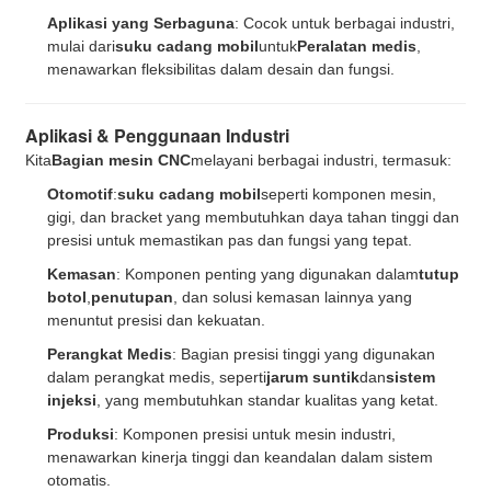
Aplikasi yang Serbaguna
: Cocok untuk berbagai industri,
mulai dari
suku cadang mobil
untuk
Peralatan medis
,
menawarkan fleksibilitas dalam desain dan fungsi.
Aplikasi & Penggunaan Industri
Kita
Bagian mesin CNC
melayani berbagai industri, termasuk:
Otomotif
:
suku cadang mobil
seperti komponen mesin,
gigi, dan bracket yang membutuhkan daya tahan tinggi dan
presisi untuk memastikan pas dan fungsi yang tepat.
Kemasan
: Komponen penting yang digunakan dalam
tutup
botol
,
penutupan
, dan solusi kemasan lainnya yang
menuntut presisi dan kekuatan.
Perangkat Medis
: Bagian presisi tinggi yang digunakan
dalam perangkat medis, seperti
jarum suntik
dan
sistem
injeksi
, yang membutuhkan standar kualitas yang ketat.
Produksi
: Komponen presisi untuk mesin industri,
menawarkan kinerja tinggi dan keandalan dalam sistem
otomatis.