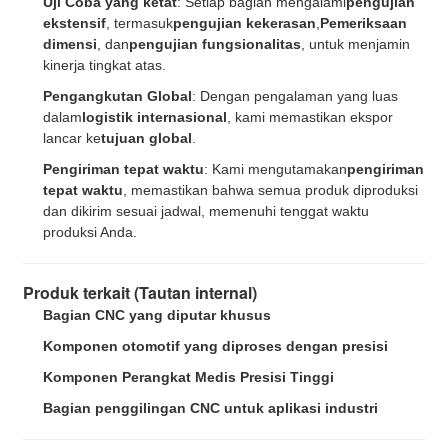
Uji Coba yang ketat
: Setiap bagian mengalami
pengujian
ekstensif
, termasuk
pengujian kekerasan
,
Pemeriksaan
dimensi
, dan
pengujian fungsionalitas
, untuk menjamin
kinerja tingkat atas.
Pengangkutan Global
: Dengan pengalaman yang luas
dalam
logistik internasional
, kami memastikan ekspor
lancar ke
tujuan global
.
Pengiriman tepat waktu
: Kami mengutamakan
pengiriman
tepat waktu
, memastikan bahwa semua produk diproduksi
dan dikirim sesuai jadwal, memenuhi tenggat waktu
produksi Anda.
Produk terkait (Tautan internal)
Bagian CNC yang diputar khusus
Komponen otomotif yang diproses dengan presisi
Komponen Perangkat Medis Presisi Tinggi
Bagian penggilingan CNC untuk aplikasi industri