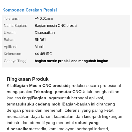
Komponen Cetakan Presisi
Toleransi:
+/- 0,01mm
Nama Bagian:
Bagian mesin CNC presisi
Ukuran:
Disesuaikan
Bahan:
SKD61
Aplikasi:
Mobil
Kekerasan:
44-48HRC
bagian mesin presisi
cnc mengubah bagian
Cahaya Tinggi:
,
Ringkasan Produk
Kita
Bagian Mesin CNC presisi
diproduksi secara profesional
menggunakan
Teknologi pemutar CNC
Untuk menghasilkan
kualitas tinggi
Bagian logam
untuk berbagai aplikasi,
termasuk
suku cadang mobil
Bagian-bagian ini dirancang
dengan presisi dan memenuhi toleransi yang paling ketat,
memastikan daya tahan, keandalan, dan kinerja di lingkungan
industri dan otomotif yang menuntut.
solusi yang
disesuaikan
tersedia, kami melayani berbagai industri,