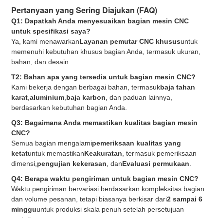
Pertanyaan yang Sering Diajukan (FAQ)
Q1: Dapatkah Anda menyesuaikan bagian mesin CNC
untuk spesifikasi saya?
Ya, kami menawarkan
Layanan pemutar CNC khusus
untuk
memenuhi kebutuhan khusus bagian Anda, termasuk ukuran,
bahan, dan desain.
T2: Bahan apa yang tersedia untuk bagian mesin CNC?
Kami bekerja dengan berbagai bahan, termasuk
baja tahan
karat
,
aluminium
,
baja karbon
, dan paduan lainnya,
berdasarkan kebutuhan bagian Anda.
Q3: Bagaimana Anda memastikan kualitas bagian mesin
CNC?
Semua bagian mengalami
pemeriksaan kualitas yang
ketat
untuk memastikan
Keakuratan
, termasuk pemeriksaan
dimensi,
pengujian kekerasan
, dan
Evaluasi permukaan
.
Q4: Berapa waktu pengiriman untuk bagian mesin CNC?
Waktu pengiriman bervariasi berdasarkan kompleksitas bagian
dan volume pesanan, tetapi biasanya berkisar dari
2 sampai 6
minggu
untuk produksi skala penuh setelah persetujuan