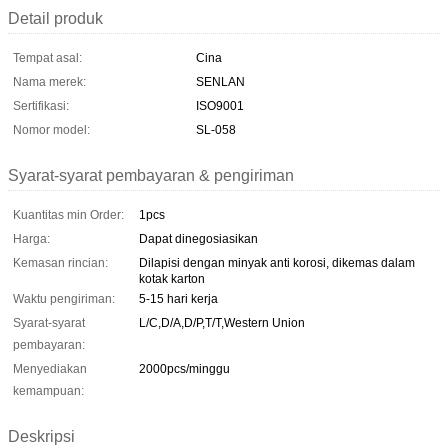
Detail produk
Tempat asal:
Cina
Nama merek:
SENLAN
Sertifikasi:
ISO9001
Nomor model:
SL-058
Syarat-syarat pembayaran & pengiriman
Kuantitas min Order:
1pcs
Harga:
Dapat dinegosiasikan
Kemasan rincian:
Dilapisi dengan minyak anti korosi, dikemas dalam
kotak karton
Waktu pengiriman:
5-15 hari kerja
Syarat-syarat
L/C,D/A,D/P,T/T,Western Union
pembayaran:
Menyediakan
2000pcs/minggu
kemampuan:
Deskripsi