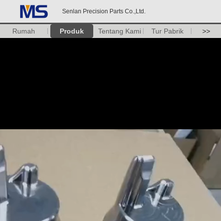
Senlan Precision Parts Co.,Ltd.
Rumah
Produk
Tentang Kami
Tur Pabrik
>>