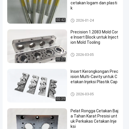
cetakan logam dan plasti
k
cetakan bagian standar
00:42
2026-01-24
Precision 1.2083 Mold Cor
e Insert Block untuk Inject
ion Mold Tooling
Rongga cetakan
2026-03-05
00:27
Insert Kerongkongan Prec
ision Multi-Cavity untuk C
etakan Injeksi Plastik Cap
Rongga cetakan
2026-03-05
00:39
Pelat Rongga Cetakan Baj
a Tahan Karat Presisi unt
uk Perkakas Cetakan Inje
ksi