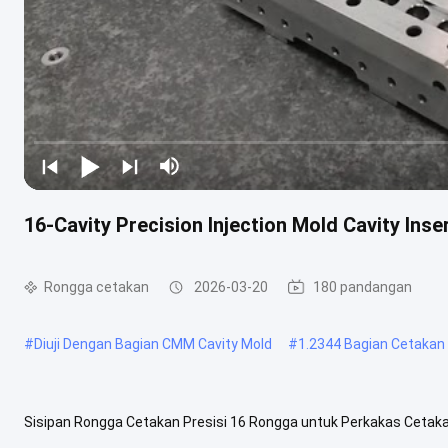
16-Cavity Precision Injection Mold Cavity Inse
Rongga cetakan
2026-03-20
180 pandangan
#
Diuji Dengan Bagian CMM Cavity Mold
#
1.2344 Bagian Cetakan
Sisipan Rongga Cetakan Presisi 16 Rongga untuk Perkakas Cetakan 
komponen cetakan presisi tinggi yang dirancang untuk cetakan injeks