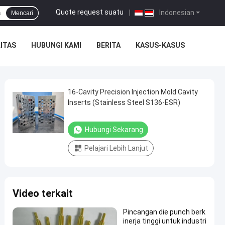
Quote request suatu
|
Indonesian
Mencari
ITAS
HUBUNGI KAMI
BERITA
KASUS-KASUS
16-Cavity Precision Injection Mold Cavity
Inserts (Stainless Steel S136-ESR)
Hubungi Sekarang
Pelajari Lebih Lanjut
Video terkait
Pincangan die punch berk
inerja tinggi untuk industri