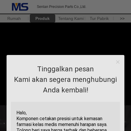
Senlan Precision Parts Co.,Ltd.
Rumah
Produk
Tentang Kami
Tur Pabrik
>>
Tinggalkan pesan
Kami akan segera menghubungi
Anda kembali!