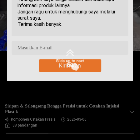
Kirimkan
Sisipan & Selongsong Rongga Presisi untuk Cetakan Injeksi
Plastik
Komponen Cetakan Presisi
2026-03-06
88 pandangan