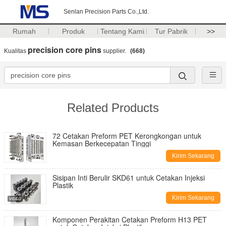
Senlan Precision Parts Co.,Ltd.
Rumah
Produk
Tentang Kami
Tur Pabrik
>>
precision core pins
Kualitas
supplier.
(668)
Related Products
72 Cetakan Preform PET Kerongkongan untuk
Kemasan Berkecepatan Tinggi
Kirim Sekarang
Sisipan Inti Berulir SKD61 untuk Cetakan Injeksi
Plastik
Kirim Sekarang
Tinggalkan pesan
Komponen Perakitan Cetakan Preform H13 PET