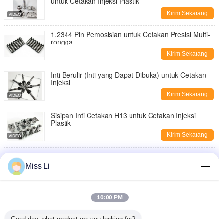
Kami akan segera menghubungi
untuk Cetakan Injeksi Plastik
Kirim Sekarang
Anda kembali!
1.2344 Pin Pemosisian untuk Cetakan Presisi Multi-
rongga
Kirim Sekarang
Inti Berulir (Inti yang Dapat Dibuka) untuk Cetakan
Injeksi
Kirim Sekarang
Sisipan Inti Cetakan H13 untuk Cetakan Injeksi
Plastik
Kirim Sekarang
Bushing Panduan Mesin CNC untuk Bagian Cetakan
Injeksi Plastik
Miss Li
Kirim Sekarang
Kirimkan
Sisipan Cetakan Baja Keras untuk Cetakan Injeksi
10:00 PM
Khusus
Kirim Sekarang
Good day, what product are you looking for?